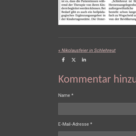
«
Nikolausfeier in Schlehreut
T
T
T
e
e
e
i
i
i
l
l
l
Kommentar hinz
e
e
e
n
n
n
Name *
E-Mail-Adresse *