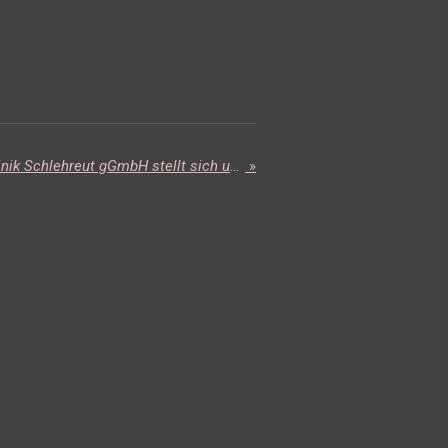
RTL-Reportage: Die Fachklinik Schlehreut gGmbH stellt sich und ihre Arbeit vor
»