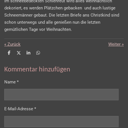
Im schneebedeckten Schlehreut wird alles weihnachtlich
dekoriert, es werden Plätzchen gebacken und auch lustige
Schneemänner gebaut. Die letzten Briefe ans Christkind sind
schon unterwegs und alle genießen nun die letzten
gemütlichen Tage vor Weihnachten.
«
Zurück
Weiter
»
T
T
T
T
e
e
e
e
i
i
i
i
l
l
l
l
Kommentar hinzufügen
e
e
e
e
n
n
n
n
Name *
E-Mail-Adresse *